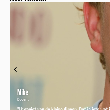
Mike
Docent
"Ik geniet van de kleine dingen. Dat is iets wat